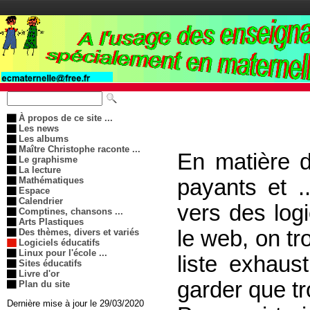
À propos de ce site ...
Les news
Les albums
Maître Christophe raconte ...
En matière d
Le graphisme
La lecture
payants et .
Mathématiques
Espace
Calendrier
vers des logi
Comptines, chansons ...
Arts Plastiques
le web, on tr
Des thèmes, divers et variés
Logiciels éducatifs
Linux pour l'école ...
liste exhaust
Sites éducatifs
Livre d'or
garder que tr
Plan du site
Dernière mise à jour le 29/03/2020