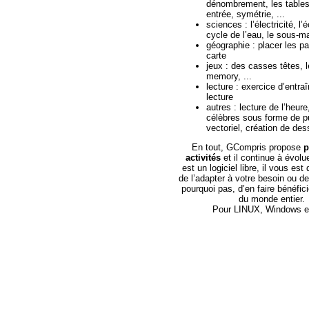
dénombrement, les tables
entrée, symétrie, ...
sciences : l’électricité, l’
cycle de l’eau, le sous-ma
géographie : placer les p
carte
jeux : des casses têtes, 
memory, ...
lecture : exercice d’entra
lecture
autres : lecture de l’heure
célèbres sous forme de p
vectoriel, création de des
En tout, GCompris propose
p
activités
et il continue à évol
est un logiciel libre, il vous es
de l’adapter à votre besoin ou de 
pourquoi pas, d’en faire bénéfici
du monde entier.
Pour LINUX, Windows e