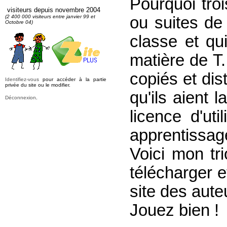
Pourquoi troi
visiteurs depuis novembre 2004
(2 400 000 visiteurs entre janvier 99 et
ou suites de l
Octobre 04)
classe et qu
matière de T.
copiés et dis
Identifiez-vous
pour accéder à la partie
privée du site ou le modifier.
qu'ils aient
Déconnexion
.
licence d'ut
apprentissage
Voici mon tri
télécharger e
site des aute
Jouez bien !